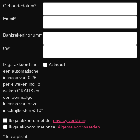
Geboortedatum
*
Email
*
Bankrekeningnummer
*
tnv
*
Ik ga akkoord met
Akkoord
een automatische
incasso van € 26
per 4 weken incl. 8
weken GRATIS en
een eenmalige
incasso van onze
inschrijfkosten € 10
*
Ik ga akkoord met de
privacy verklaring
Ik ga akkoord met onze
Algeme voorwaarden
*
Is verplicht